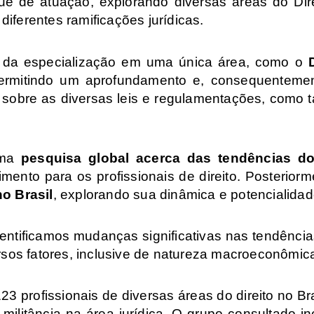
ue de atuação, explorando diversas áreas do Dir
iferentes ramificações jurídicas.
o da especialização em uma única área, como o
 permitindo um aprofundamento e, consequenteme
 sobre as diversas leis e regulamentações, como
uma
pesquisa global acerca das tendências do
mento para os profissionais de direito. Posterior
no Brasil
, explorando sua dinâmica e potencialidade
identificamos mudanças significativas nas tendênc
ersos fatores, inclusive de natureza macroeconômi
23 profissionais de diversas áreas do direito no B
ilitância na área jurídica.
O grupo consultado inc