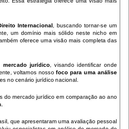
eito. Essa estratégia oferece uma visão mais
Direito Internacional
, buscando tornar-se um
nte, um domínio mais sólido neste nicho em
 também oferece uma visão mais completa das
 mercado jurídico
, visando identificar onde
mente, voltamos nosso
foco para uma análise
s no cenário jurídico nacional.
ias do mercado jurídico em comparação ao ano
ca.
rasil, que apresentaram uma avaliação pessoal
luiu especialistas em análise de mercado de