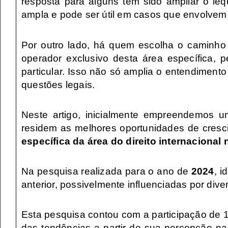
resposta para alguns tem sido ampliar o leq
ampla e pode ser útil em casos que envolvem d
Por outro lado, há quem escolha o caminh
operador exclusivo desta área específica,
particular.
Isso não só amplia o entendimento
questões legais.
Neste artigo, inicialmente empreendemos 
residem as melhores oportunidades de cresci
específica da área do direito internacional 
Na pesquisa realizada para o ano de
2024
, 
anterior, possivelmente influenciadas por div
E
sta pesquisa contou com a participação de 1
das tendências a partir de sua percepção na m