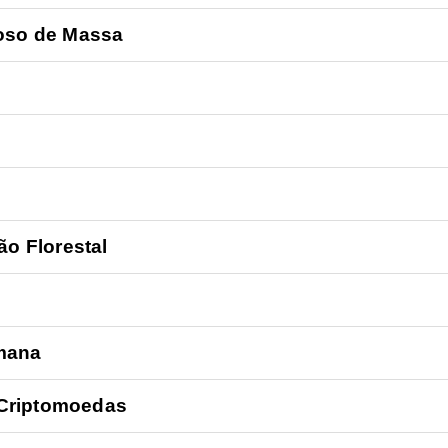
oso de Massa
ção Florestal
umana
 Criptomoedas